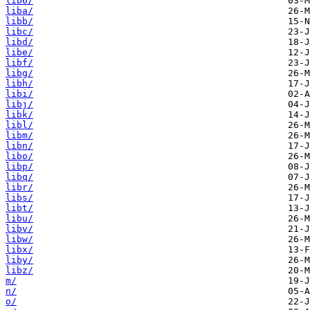
lib6/
liba/
libb/
libc/
libd/
libe/
libf/
libg/
libh/
libi/
libj/
libk/
libl/
libm/
libn/
libo/
libp/
libq/
libr/
libs/
libt/
libu/
libv/
libw/
libx/
liby/
libz/
m/
n/
o/