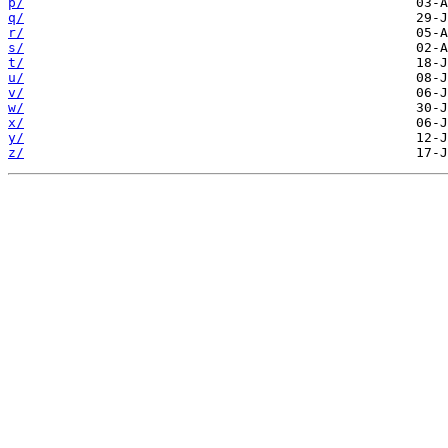
p/
q/
r/
s/
t/
u/
v/
w/
x/
y/
z/